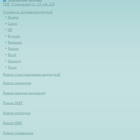
Гражданский проспект
СПб, Учительская ул., 23, оф. 220
Стоимость заправки картриджей
Brother
Canon
HP
Kyocera
Panasonic
Pantum
Ricoh
Samsung
Xerox
Ремонт и восстановление картриджей
Ремонт принтеров
Ремонт копиров (ксероксов)
Ремонт МФУ
Ремонт плоттеров
Ремонт ИБП
Ремонт телевизоров