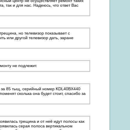
исный центр не осуществляет ремонт таких
а, так и для нас. Надеюсь, что ответ Вас
трещина, но телевизор показывает с
ить или другой телевизор дать, заране
монту не подлежит.
ил за 85 тыщ, серийный номер KDL40BX440
оменят сколька она будет стоит, спасибо за
оявилась трещина и от неё идут полосы как
 появилась серая полоса вертикальном