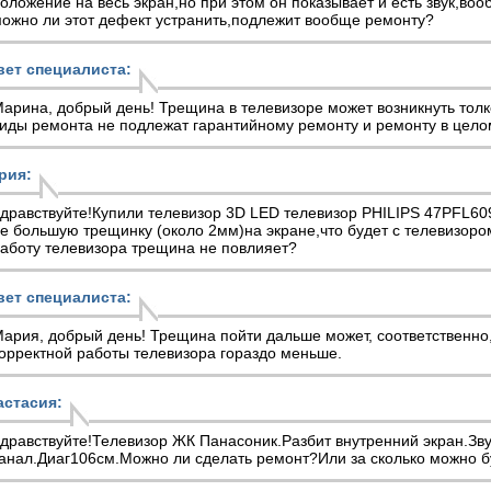
оложение на весь экран,но при этом он показывает и есть звук,во
ожно ли этот дефект устранить,подлежит вообще ремонту?
вет специалиста:
арина, добрый день! Трещина в телевизоре может возникнуть толк
иды ремонта не подлежат гарантийному ремонту и ремонту в цело
рия:
дравствуйте!Купили телевизор 3D LED телевизор PHILIPS 47PFL6
е большую трещинку (около 2мм)на экране,что будет с телевизор
аботу телевизора трещина не повлияет?
вет специалиста:
ария, добрый день! Трещина пойти дальше может, соответственно
орректной работы телевизора гораздо меньше.
астасия:
дравствуйте!Телевизор ЖК Панасоник.Разбит внутренний экран.Зву
анал.Диаг106см.Можно ли сделать ремонт?Или за сколько можно б