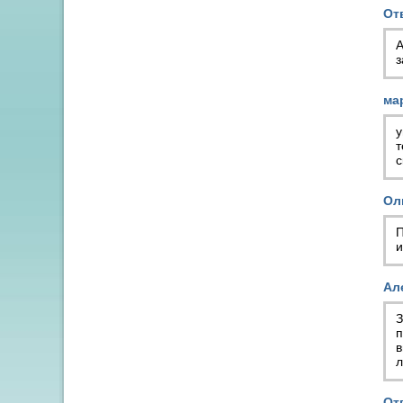
От
А
з
ма
у
т
с
Ол
П
и
Ал
З
п
в
л
От