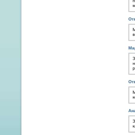
п
м
От
М
в
Ма
З
н
р
От
М
к
Ан
З
к