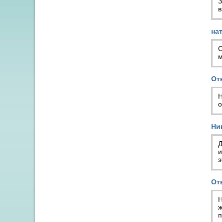
З
в
на
С
м
От
Н
о
Ни
Д
и
э
От
Н
ж
п