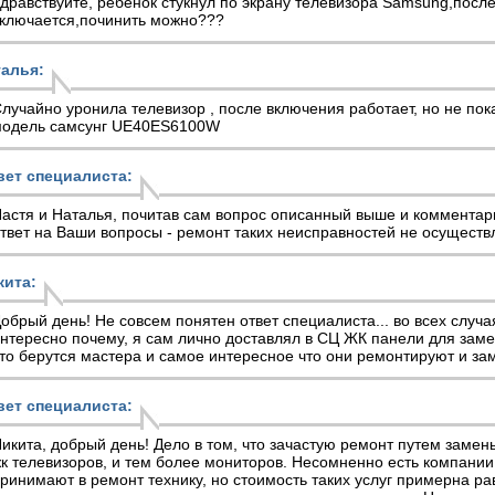
дравствуйте, ребенок стукнул по экрану телевизора Samsung,после
ключается,починить можно???
талья:
лучайно уронила телевизор , после включения работает, но не пок
одель самсунг UE40ES6100W
вет специалиста:
астя и Наталья, почитав сам вопрос описанный выше и комментар
твет на Ваши вопросы - ремонт таких неисправностей не осуществ
кита:
обрый день! Не совсем понятен ответ специалиста... во всех случ
нтересно почему, я сам лично доставлял в СЦ ЖК панели для заме
то берутся мастера и самое интересное что они ремонтируют и за
вет специалиста:
икита, добрый день! Дело в том, что зачастую ремонт путем зам
к телевизоров, и тем более мониторов. Несомненно есть компании
ринимают в ремонт технику, но стоимость таких услуг примерна рав