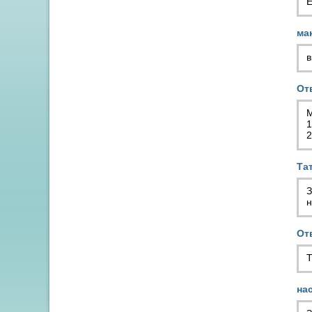
Е
ма
в
От
М
1
2
Та
З
н
От
Т
нас