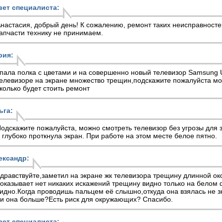
вет специалиста:
настасия, добрый день! К сожалению, ремонт таких неисправност
апчасти технику не принимаем.
рия:
пала полка с цветами и на совершенно новый телевизор Samsun
елевизоре на экране множество трещин,подскажите пожалуйста мо
колько будет стоить ремонт
ьга:
одскажите пожалуйста, можно смотреть телевизор без угрозы для 
 глубоко проткнула экран. При работе на этом месте белое пятно.
ександр:
дравствуйте,заметил на экране жк телевизора трещину длинной ок
оказывает нет никаких искажений трещину видно только на белом 
идно.Когда проводишь пальцем её слышно,откуда она взялась не з
и она больше?Есть риск для окружающих? Спасибо.
вет специалиста: