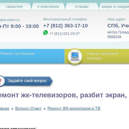
гарантия
о компании
отзывы
акции и скидк
Многоканальный телефон:
Наш адрес:
фик работы:
+7 (812) 363-17-10
СПб
,
Уч
-Пт 9:00 - 19:00
метро Гражд
+7 (911) 031-33-37
проезда
Ремонт оргтехники
Ремонт цифровой
техники
емонт жк-телевизоров, разбит экран
авная
Вопрос-Ответ
Ремонт ЖК-мониторов и ТВ
ксим спрашивает: