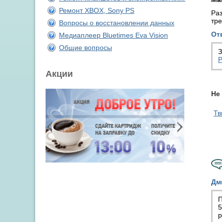
Ремонт XBOX, Sony PS
Раз
тре
Вопросы о восстановлении данных
От
Медиаплеер Bluetimes Eva Vision
Общие вопросы
З
Р
Акции
Не
Тв
Дм
П
5
р