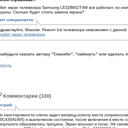
бит экран телевизора Samsung LE32B652T4W всё работает, но изо
щины. Сколько будет стоить замена экрана?
вет специалиста:
дравствуйте, Максим.
Ремонт lcd телевизора
невозможен с данной 
азбит экран телевизора
 забудьте сказать автору "Спасибо", "лайкнуть" или сделать 
итнуть
Комментарии (330)
итрий:
о неосторожности слегка задел матрицу,осмотр места соприкоснов
0C430A1WX) в выключеном состоянии, после включения в месте с
езультате образовалась трещина. Экран впыхнул и погас. Не сможе