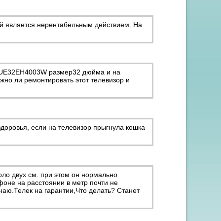
ей является нерентабельным действием. На
g UE32EH4003W размер32 дюйма и на
жно ли ремонтировать этот телевизор и
здоровья, если на телевизор прыгнула кошка
оло двух см. при этом он нормально
фоне на расстоянии в метр почти не
наю.Телек на гарантии,Что делать? Станет