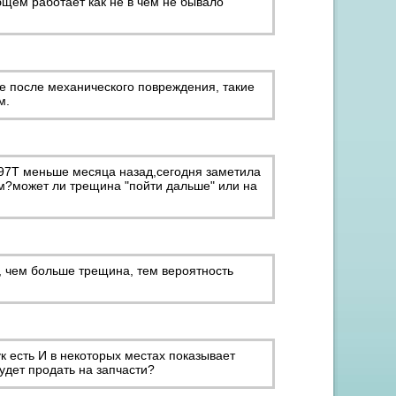
общем работает как не в чем не бывало
е после механического повреждения, такие
м.
097T меньше месяца назад,сегодня заметила
ом?может ли трещина "пойти дальше" или на
, чем больше трещина, тем вероятность
к есть И в некоторых местах показывает
удет продать на запчасти?