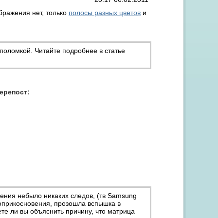
бражения нет, только
полосы разных цветов
и
поломкой. Читайте подробнее в статье
Акция "Скидка до 15% на заправку от 3 картриджей"
перепост:
ения небыло никаких следов, (тв Samsung
оприкосновения, прозошла вспышка в
те ли вы объяснить причину, что матрица