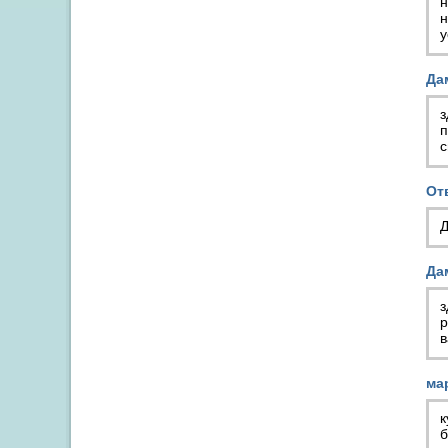
н
н
у
Да
з
п
с
От
Д
Да
з
р
в
ма
к
б