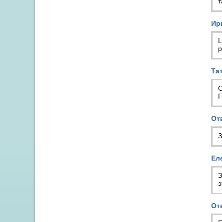
т
Ир
L
р
Та
О
Г
От
З
Ел
З
э
От