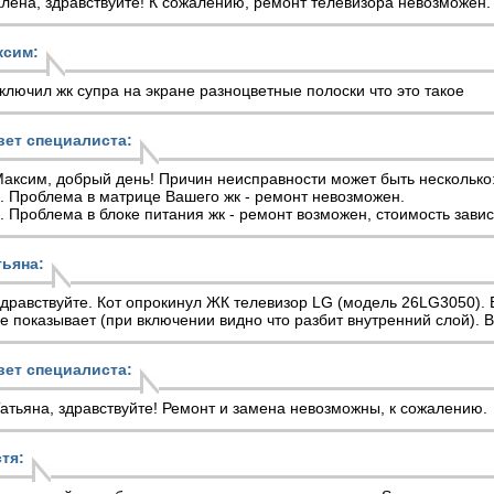
лена, здравствуйте! К сожалению, ремонт телевизора невозможен.
ксим:
ключил жк супра на экране разноцветные полоски что это такое
вет специалиста:
аксим, добрый день! Причин неисправности может быть несколько
. Проблема в матрице Вашего жк - ремонт невозможен.
. Проблема в блоке питания жк - ремонт возможен, стоимость завис
тьяна:
дравствуйте. Кот опрокинул ЖК телевизор LG (модель 26LG3050). 
е показывает (при включении видно что разбит внутренний слой).
вет специалиста:
атьяна, здравствуйте! Ремонт и замена невозможны, к сожалению.
тя: