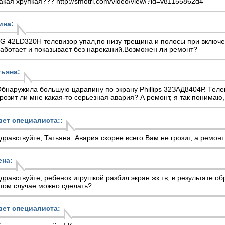
акая хрупкая??? http://smotri.com/video/view/?id=v81155862d4
ина:
G 42LD320H телевизор упал,по низу трещина и полосы при включе
аботает и показывает без нареканий.Возможен ли ремонт?
тьяна:
бнаружила большую царапину по экрану Phillips 32ЗАД8404Р. Телев
розит ли мне какая-то серьезная авария? А ремонт, я так понимаю
вет специалиста::
дравствуйте, Татьяна. Авария скорее всего Вам не грозит, а ремон
ена:
дравствуйте, ребенок игрушкой разбил экран жк тв, в результате об
том случае можно сделать?
вет специалиста: