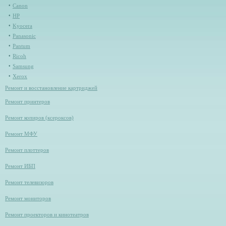
Canon
HP
Kyocera
Panasonic
Pantum
Ricoh
Samsung
Xerox
Ремонт и восстановление картриджей
Ремонт принтеров
Ремонт копиров (ксероксов)
Ремонт МФУ
Ремонт плоттеров
Ремонт ИБП
Ремонт телевизоров
Ремонт мониторов
Ремонт проекторов и кинотеатров