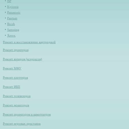
HP
Kyocera
Panasonic
Pantum
Ricoh
Samsung
Xerox
Ремонт и восстановление картриджей
Ремонт принтеров
Ремонт копиров (ксероксов)
Ремонт МФУ
Ремонт плоттеров
Ремонт ИБП
Ремонт телевизоров
Ремонт мониторов
Ремонт проекторов и кинотеатров
Ремонт игровых приставок