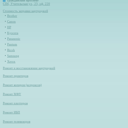
Гражданский проспект
СПб, Учительская ул., 23, оф. 220
Стоимость заправки картриджей
Brother
Canon
HP
Kyocera
Panasonic
Pantum
Ricoh
Samsung
Xerox
Ремонт и восстановление картриджей
Ремонт принтеров
Ремонт копиров (ксероксов)
Ремонт МФУ
Ремонт плоттеров
Ремонт ИБП
Ремонт телевизоров