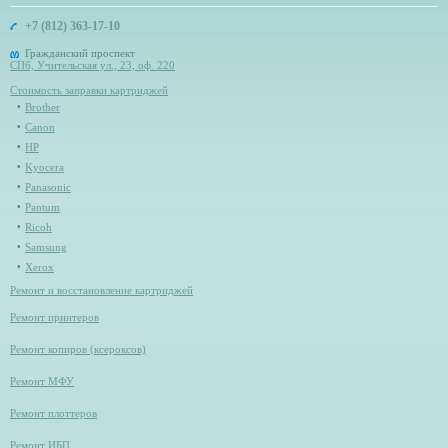
+7 (812) 363-17-10
Гражданский проспект
СПб, Учительская ул., 23, оф. 220
Стоимость заправки картриджей
Brother
Canon
HP
Kyocera
Panasonic
Pantum
Ricoh
Samsung
Xerox
Ремонт и восстановление картриджей
Ремонт принтеров
Ремонт копиров (ксероксов)
Ремонт МФУ
Ремонт плоттеров
Ремонт ИБП