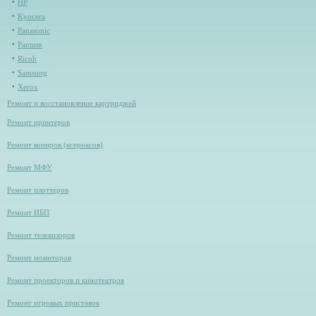
HP
Kyocera
Panasonic
Pantum
Ricoh
Samsung
Xerox
Ремонт и восстановление картриджей
Ремонт принтеров
Ремонт копиров (ксероксов)
Ремонт МФУ
Ремонт плоттеров
Ремонт ИБП
Ремонт телевизоров
Ремонт мониторов
Ремонт проекторов и кинотеатров
Ремонт игровых приставок