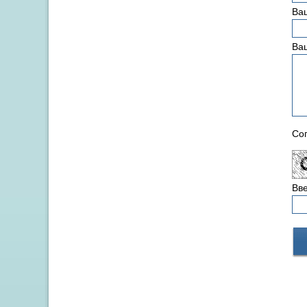
Ваш
Ва
Сог
Вве