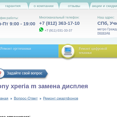
гарантия
о компании
отзывы
акции и скидк
Многоканальный телефон:
Наш адрес:
фик работы:
+7 (812) 363-17-10
СПб
,
Уч
-Пт 9:00 - 19:00
метро Гражд
+7 (911) 031-33-37
проезда
Ремонт оргтехники
Ремонт цифровой
техники
ony xperia m замена дисплея
авная
Вопрос-Ответ
Ремонт смартфонов
иса спрашивает: