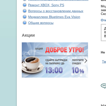
Ремонт XBOX, Sony PS
Мод
зав
Вопросы о восстановлении данных
Ско
Медиаплеер Bluetimes Eva Vision
От
Общие вопросы
Д
б
Акции
В
Не
Тв
На