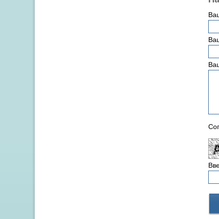
Ва
Ваш
Ва
Сог
Вве