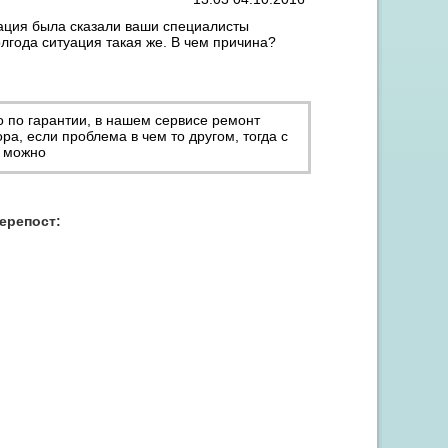
уация была сказали ваши специалисты
лгода ситуация такая же. В чем причина?
о по гарантии, в нашем сервисе ремонт
ра, если проблема в чем то другом, тогда с
ь можно
Акция "Скидка до 15% на заправку от 3 картриджей"
перепост: