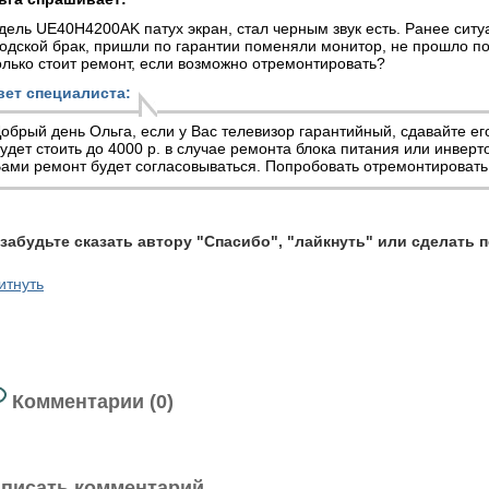
ель UE40H4200AK патух экран, стал черным звук есть. Ранее сит
одской брак, пришли по гарантии поменяли монитор, не прошло по
лько стоит ремонт, если возможно отремонтировать?
вет специалиста:
обрый день Ольга, если у Вас телевизор гарантийный, сдавайте ег
удет стоить до 4000 р. в случае ремонта блока питания или инверто
ами ремонт будет согласовываться. Попробовать отремонтироват
 забудьте сказать автору "Спасибо", "лайкнуть" или сделать 
итнуть
Комментарии (0)
писать комментарий