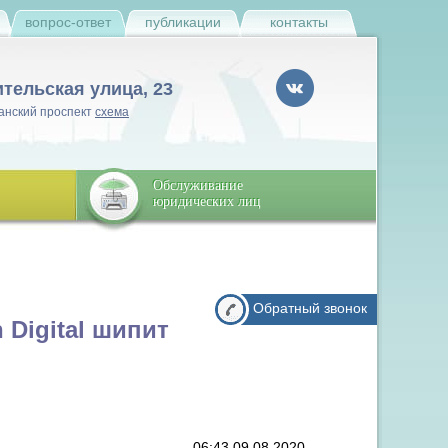
и
вопрос-ответ
публикации
контакты
ительская улица, 23
анский проспект
схема
Обслуживание
юридических лиц
Обратный звонок
 Digital шипит
06:43 09.08.2020