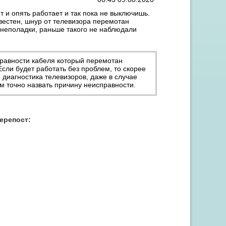
ит и опять работает и так пока не выключишь.
вестен, шнур от телевизора перемотан
 неполадки, раньше такого не наблюдали
правности кабеля который перемотан
ли будет работать без проблем, то скорее
 диагностика телевизоров, даже в случае
м точно назвать причину неисправности.
Акция "Скидка до 15% на заправку от 3 картриджей"
перепост: