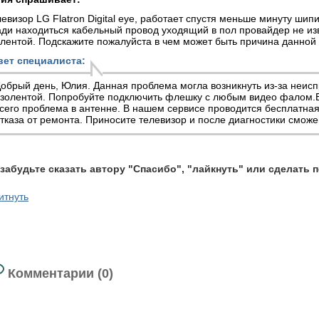
евизор ​LG Flatron Digital eye, работает спустя меньше минуту шип
ди находиться кабельный провод уходящий в пол провайдер не из
лентой. Подскажите пожалуйста в чем может быть причина данной
вет специалиста:
обрый день, Юлия. Данная проблема могла возникнуть из-за неис
золентой. Попробуйте подключить флешку с любым видео фалом.Ес
сего проблема в антенне. В нашем сервисе проводится бесплатная
тказа от ремонта. Приносите телевизор и после диагностики сможе
 забудьте сказать автору "Спасибо", "лайкнуть" или сделать 
итнуть
Комментарии (0)