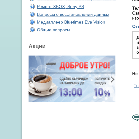
Ремонт XBOX, Sony PS
Тел
Сза
Вопросы о восстановлении данных
изо
Медиаплеер Bluetimes Eva Vision
От
Общие вопросы
Д
и
Акции
в
о
Не
Тв