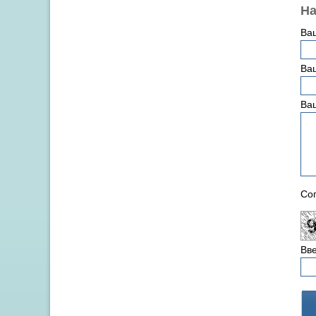
На
Ва
Ваш
Ва
Сог
Вве