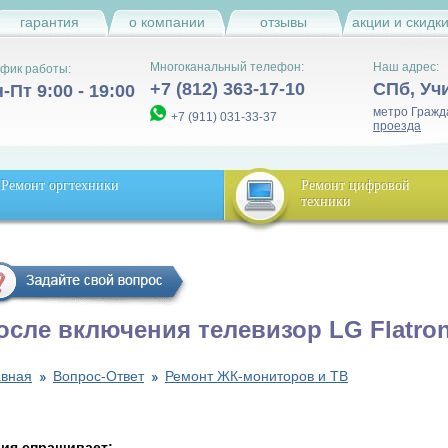
гарантия
о компании
отзывы
акции и скидк
Многоканальный телефон:
Наш адрес:
фик работы:
+7 (812) 363-17-10
СПб
,
Уч
-Пт 9:00 - 19:00
метро Гражд
+7 (911) 031-33-37
проезда
Ремонт оргтехники
Ремонт цифровой
техники
осле включения телевизор ​LG Flatron
авная
Вопрос-Ответ
Ремонт ЖК-мониторов и ТВ
ия спрашивает: