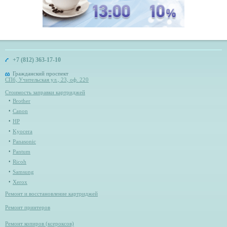
+7 (812) 363-17-10
Гражданский проспект
СПб, Учительская ул., 23, оф. 220
Стоимость заправки картриджей
Brother
Canon
HP
Kyocera
Panasonic
Pantum
Ricoh
Samsung
Xerox
Ремонт и восстановление картриджей
Ремонт принтеров
Ремонт копиров (ксероксов)