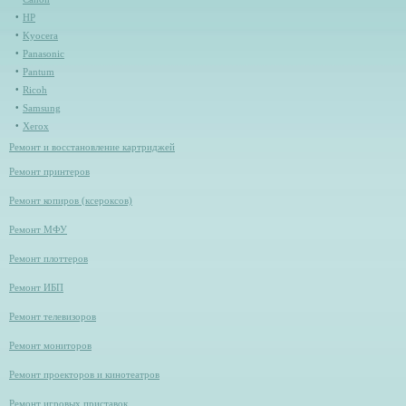
HP
Kyocera
Panasonic
Pantum
Ricoh
Samsung
Xerox
Ремонт и восстановление картриджей
Ремонт принтеров
Ремонт копиров (ксероксов)
Ремонт МФУ
Ремонт плоттеров
Ремонт ИБП
Ремонт телевизоров
Ремонт мониторов
Ремонт проекторов и кинотеатров
Ремонт игровых приставок