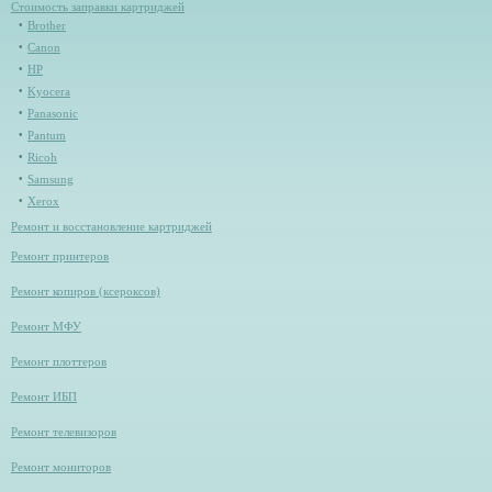
Стоимость заправки картриджей
Brother
Canon
HP
Kyocera
Panasonic
Pantum
Ricoh
Samsung
Xerox
Ремонт и восстановление картриджей
Ремонт принтеров
Ремонт копиров (ксероксов)
Ремонт МФУ
Ремонт плоттеров
Ремонт ИБП
Ремонт телевизоров
Ремонт мониторов