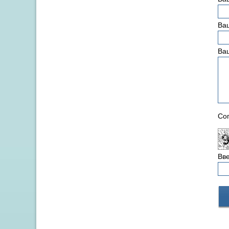
Ваш
Ва
Сог
Вве