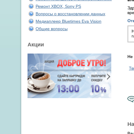
Ремонт XBOX, Sony PS
Здр
вре
Вопросы о восстановлении данных
От
Медиаплеер Bluetimes Eva Vision
Общие вопросы
Н
г
Акции
Не
Тв
На
Ва