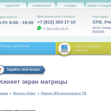
гарантия
о компании
отзывы
акции и скидк
Многоканальный телефон:
Наш адрес:
фик работы:
+7 (812) 363-17-10
СПб
,
Уч
-Пт 9:00 - 19:00
метро Гражд
+7 (911) 031-33-37
проезда
Ремонт оргтехники
Ремонт цифровой
техники
ускнеет экран матрицы
авная
Вопрос-Ответ
Ремонт ЖК-мониторов и ТВ
адимир спрашивает: