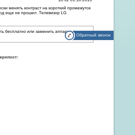
ески менять контраст на короткий промежуток
 год еще не прошел .Телевизор LG
ть бесплатно или заменить аппарат по
Обратный звонок
Акция "Скидка до 15% на заправку от 3 картриджей"
перепост: