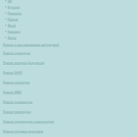
HP
Kyocera
Panasonic
Pantum
Ricoh
Samsung
Xerox
Ремонт и восстановление картриджей
Ремонт принтеров
Ремонт копиров (ксероксов)
Ремонт МФУ
Ремонт плоттеров
Ремонт ИБП
Ремонт телевизоров
Ремонт мониторов
Ремонт проекторов и кинотеатров
Ремонт игровых приставок