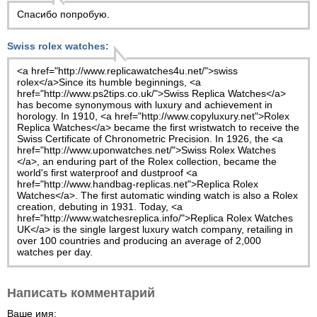
Спасибо попробую.
Swiss rolex watches:
<a href="http://www.replicawatches4u.net/">swiss
rolex</a>Since its humble beginnings, <a
href="http://www.ps2tips.co.uk/">Swiss Replica Watches</a>
has become synonymous with luxury and achievement in
horology. In 1910, <a href="http://www.copyluxury.net">Rolex
Replica Watches</a> became the first wristwatch to receive the
Swiss Certificate of Chronometric Precision. In 1926, the <a
href="http://www.uponwatches.net/">Swiss Rolex Watches
</a>, an enduring part of the Rolex collection, became the
world's first waterproof and dustproof <a
href="http://www.handbag-replicas.net">Replica Rolex
Watches</a>. The first automatic winding watch is also a Rolex
creation, debuting in 1931. Today, <a
href="http://www.watchesreplica.info/">Replica Rolex Watches
UK</a> is the single largest luxury watch company, retailing in
over 100 countries and producing an average of 2,000
watches per day.
Написать комментарий
Ваше имя: