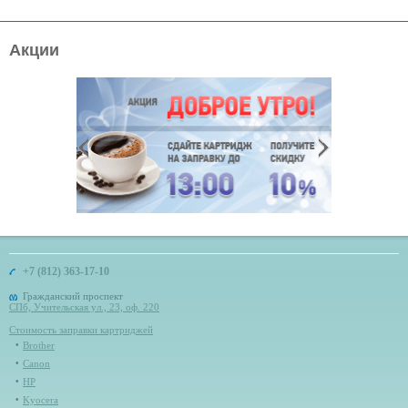
Акции
+7 (812) 363-17-10
Гражданский проспект
СПб, Учительская ул., 23, оф. 220
Стоимость заправки картриджей
Brother
Canon
HP
Kyocera