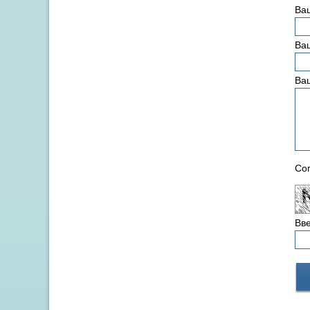
Ва
Ваш
Ва
Сог
Вве