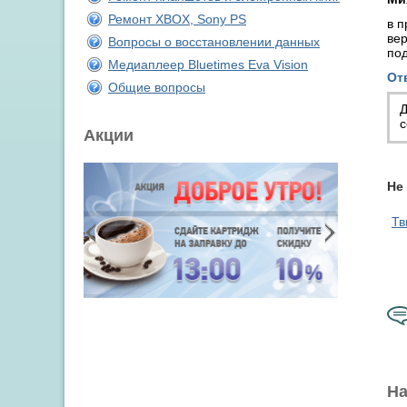
Ремонт XBOX, Sony PS
в п
вер
Вопросы о восстановлении данных
под
Медиаплеер Bluetimes Eva Vision
От
Общие вопросы
Д
с
Акции
Не
Тв
На