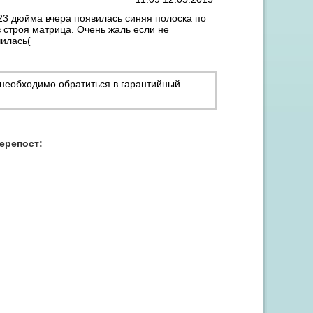
23 дюйма вчера появилась синяя полоска по
 строя матрица. Очень жаль если не
чилась(
 необходимо обратиться в гарантийный
Акция "Скидка до 15% на заправку от 3 картриджей"
перепост: