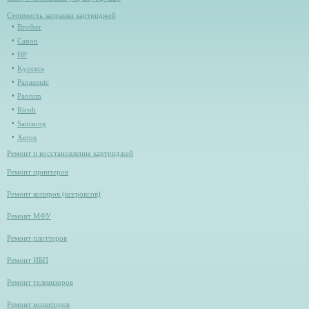
Стоимость заправки картриджей
Brother
Canon
HP
Kyocera
Panasonic
Pantum
Ricoh
Samsung
Xerox
Ремонт и восстановление картриджей
Ремонт принтеров
Ремонт копиров (ксероксов)
Ремонт МФУ
Ремонт плоттеров
Ремонт ИБП
Ремонт телевизоров
Ремонт мониторов