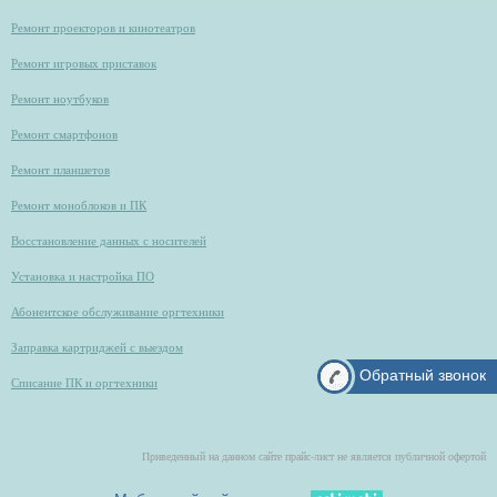
Ремонт проекторов и кинотеатров
Ремонт игровых приставок
Ремонт ноутбуков
Ремонт смартфонов
Ремонт планшетов
Ремонт моноблоков и ПК
Восстановление данных с носителей
Установка и настройка ПО
Абонентское обслуживание оргтехники
Заправка картриджей с выездом
Обратный звонок
Списание ПК и оргтехники
Приведенный на данном сайте прайс-лист не является публичной офертой