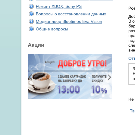
Ремонт XBOX, Sony PS
Ро
Вопросы о восстановлении данных
Доб
В о
Медиаплеер Bluetimes Eva Vision
бар
Общие вопросы
раз
пра
под
Акции
сле
ви
От
З
Е
Не
Тв