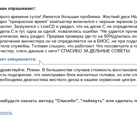
ман спрашивает:
рого времени суток! Имеется большая проблема. Жесткий диск Hi
дно "прекрасное время" компьютер включился с черным экраном (и
ахлит. Загрузился с LiveCD и увидел, что на диске C не определен
дела C и тут, одна за одной, повалились ошибки: "Не удается проч
ктически, весь раздел. Прервав проверку где-то на 90%(длилась он
ключении винчестера он не определяется ни в БИОС, не при подк
тела служебка. Головки слышно, что работают. Что посоветуете в 
нчестер, слить данные с него? СПАСИБО ЗА ДЕЛЬНЫЕ СОВЕТЫ.
вет специалиста:
дравствуйте, Роман. В большинстве случаев стоимость восстановл
сть подозрение, что неисправен блок магнитных головок, но или с
необходима
диагностика жесткого диска
в нашем сервисном центре.
 забудьте сказать автору "Спасибо", "лайкнуть" или сделать 
итнуть