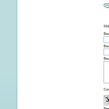
На
Ва
Ваш
Ва
Сог
Вве