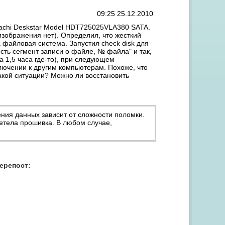
09:25 25.12.2010
tachi Deskstar Model HDT725025VLA380 SATA.
зображения нет). Определил, что жесткий
а файловая система. Запустил check disk для
есть сегмент записи о файле, № файла" и так,
а 1,5 часа где-то), при следующем
лючении к другим компьютерам. Похоже, что
такой ситуации? Можно ли восстановить
Акция "Скидка до 15% на заправку от 3 картриджей"
ения данных зависит от сложности поломки.
летела прошивка. В любом случае,
перепост: