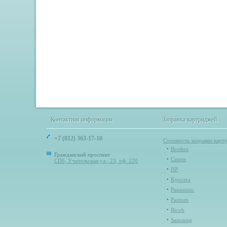
Контактная информация
Заправка картриджей
Контактная информация
Заправка картриджей
+7 (812) 363-17-10
Стоимость заправки карт
Brother
Гражданский проспект
Canon
СПб, Учительская ул., 23, оф. 220
HP
Kyocera
Panasonic
Pantum
Ricoh
Samsung