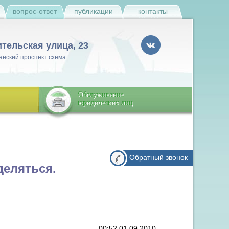
и
вопрос-ответ
публикации
контакты
ительская улица, 23
анский проспект
схема
Обслуживание
юридических лиц
Обратный звонок
деляться.
00:52 01.09.2010