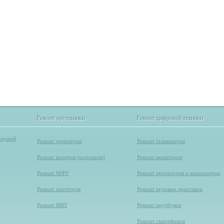
Ремонт оргтехники
Ремонт цифровой техники
Ремонт оргтехники
Ремонт цифровой техники
риджей
Ремонт принтеров
Ремонт телевизоров
Ремонт копиров (ксероксов)
Ремонт мониторов
Ремонт МФУ
Ремонт проекторов и кинотеатров
Ремонт плоттеров
Ремонт игровых приставок
Ремонт ИБП
Ремонт ноутбуков
Ремонт смартфонов