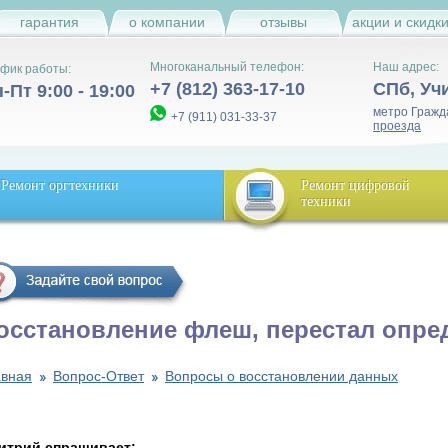
гарантия
о компании
отзывы
акции и скидк
Многоканальный телефон:
Наш адрес:
фик работы:
+7 (812) 363-17-10
СПб
,
Уч
-Пт 9:00 - 19:00
метро Гражд
+7 (911) 031-33-37
проезда
Ремонт оргтехники
Ремонт цифровой
техники
осстановление флеш, перестал опре
авная
Вопрос-Ответ
Вопросы о восстановлении данных
итрий спрашивает: