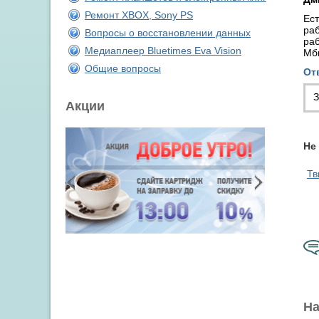
Ремонт XBOX, Sony PS
Ест
раб
Вопросы о восстановлении данных
раб
Медиаплеер Bluetimes Eva Vision
Мби
Общие вопросы
От
З
Акции
Не
Тв
На