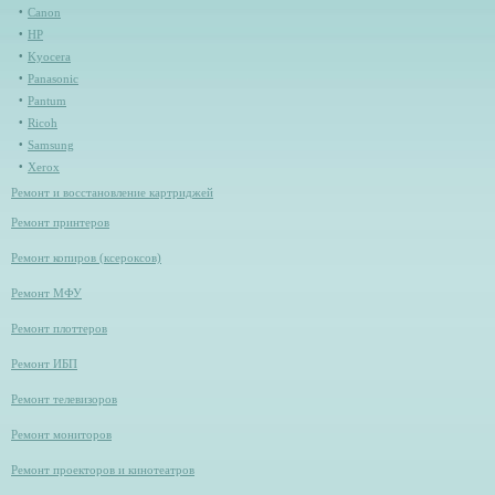
Canon
HP
Kyocera
Panasonic
Pantum
Ricoh
Samsung
Xerox
Ремонт и восстановление картриджей
Ремонт принтеров
Ремонт копиров (ксероксов)
Ремонт МФУ
Ремонт плоттеров
Ремонт ИБП
Ремонт телевизоров
Ремонт мониторов
Ремонт проекторов и кинотеатров