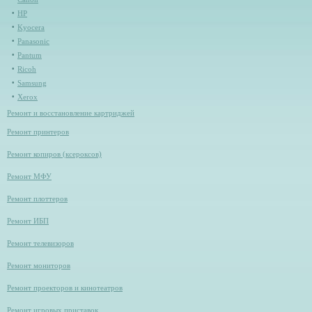
HP
Kyocera
Panasonic
Pantum
Ricoh
Samsung
Xerox
Ремонт и восстановление картриджей
Ремонт принтеров
Ремонт копиров (ксероксов)
Ремонт МФУ
Ремонт плоттеров
Ремонт ИБП
Ремонт телевизоров
Ремонт мониторов
Ремонт проекторов и кинотеатров
Ремонт игровых приставок