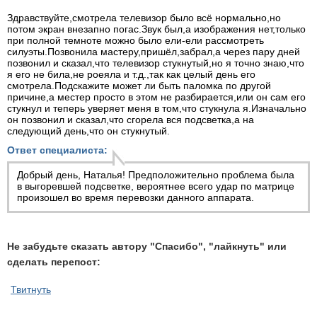
Здравствуйте,смотрела телевизор было всё нормально,но
потом экран внезапно погас.Звук был,а изображения нет,только
при полной темноте можно было ели-ели рассмотреть
силуэты.Позвонила мастеру,пришёл,забрал,а через пару дней
позвонил и сказал,что телевизор стукнутый,но я точно знаю,что
я его не била,не роеяла и т.д.,так как целый день его
смотрела.Подскажите может ли быть паломка по другой
причине,а местер просто в этом не разбирается,или он сам его
стукнул и теперь уверяет меня в том,что стукнула я.Изначально
он позвонил и сказал,что сгорела вся подсветка,а на
следующий день,что он стукнутый.
Ответ специалиста:
Добрый день, Наталья! Предположительно проблема была
в выгоревшей подсветке, вероятнее всего удар по матрице
произошел во время перевозки данного аппарата.
Не забудьте сказать автору "Спасибо", "лайкнуть" или
сделать перепост:
Твитнуть