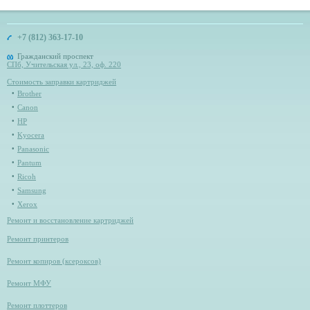
+7 (812) 363-17-10
Гражданский проспект
СПб, Учительская ул., 23, оф. 220
Стоимость заправки картриджей
Brother
Canon
HP
Kyocera
Panasonic
Pantum
Ricoh
Samsung
Xerox
Ремонт и восстановление картриджей
Ремонт принтеров
Ремонт копиров (ксероксов)
Ремонт МФУ
Ремонт плоттеров