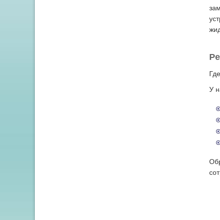
зам
уст
жид
Ре
Где
У н
Обр
сот