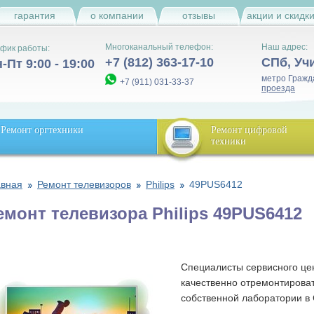
гарантия
о компании
отзывы
акции и скидк
Многоканальный телефон:
Наш адрес:
фик работы:
+7 (812) 363-17-10
СПб
,
Уч
-Пт 9:00 - 19:00
метро Гражд
+7 (911) 031-33-37
проезда
Ремонт оргтехники
Ремонт цифровой
техники
авная
Ремонт телевизоров
Philips
49PUS6412
емонт телевизора Philips 49PUS6412
Специалисты сервисного цен
качественно отремонтироват
собственной лаборатории в 