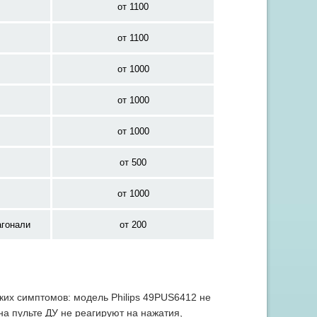
от 1100
от 1100
от 1000
от 1000
от 1000
Акция "Скидка до 15% на заправку от 3 картриджей"
от 500
от 1000
агонали
от 200
ких симптомов: модель Philips 49PUS6412 не
на пульте ДУ не реагируют на нажатия,