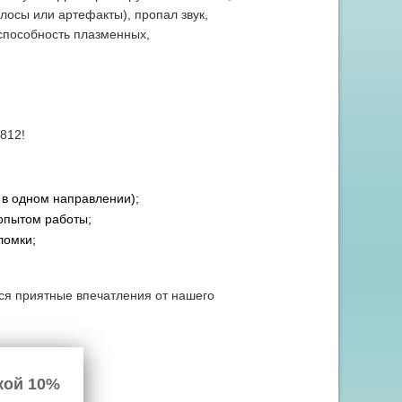
лосы или артефакты), пропал звук,
способность плазменных,
812!
 в одном направлении);
опытом работы;
ломки;
тся приятные впечатления от нашего
кой 10%