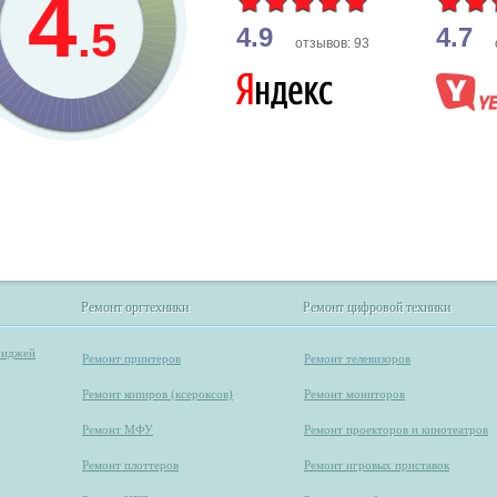
4
.5
4.9
4.7
отзывов: 93
Ремонт оргтехники
Ремонт цифровой техники
Ремонт оргтехники
Ремонт цифровой техники
риджей
Ремонт принтеров
Ремонт телевизоров
Ремонт копиров (ксероксов)
Ремонт мониторов
Ремонт МФУ
Ремонт проекторов и кинотеатров
Ремонт плоттеров
Ремонт игровых приставок