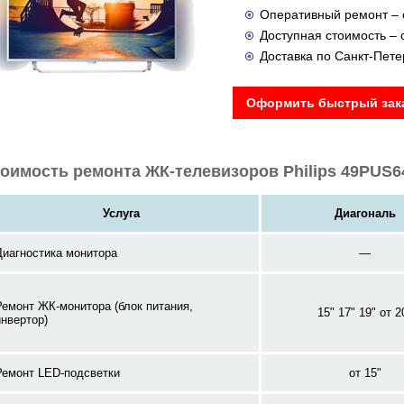
Оперативный ремонт – о
Доступная стоимость – 
Доставка по Санкт-Петер
Оформить быстрый зака
оимость ремонта ЖК-телевизоров Philips 49PUS6
Услуга
Диагональ
Диагностика монитора
—
Ремонт ЖК-монитора (блок питания,
15" 17" 19" от 2
инвертор)
Ремонт LED-подсветки
от 15"