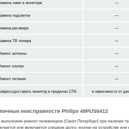
Замена ламп в мониторе
—
Замена подсветки
—
Замена ресивера
—
Замена ТВ тюнера
—
Ремонт антенны
—
Ремонт кнопки
—
Ремонт питания
—
Забрать/доставить монитор в пределах СПб
в зависимости от ди
пичные неисправности Philips 49PUS6412
выполняем ремонт телевизоров (Санкт-Петербург) при наличии та
ючается или включается слишком долго, кнопки на устройстве или 