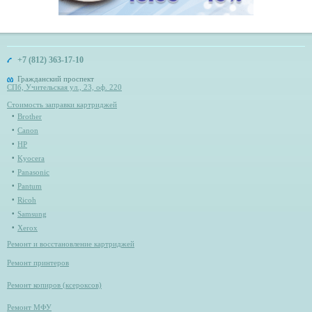
+7 (812) 363-17-10
Гражданский проспект
СПб, Учительская ул., 23, оф. 220
Стоимость заправки картриджей
Brother
Canon
HP
Kyocera
Panasonic
Pantum
Ricoh
Samsung
Xerox
Ремонт и восстановление картриджей
Ремонт принтеров
Ремонт копиров (ксероксов)
Ремонт МФУ