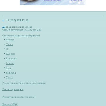
+7 (812) 363-17-10
Гражданский проспект
СПб, Учительская ул., 23, оф. 220
Стоимость заправки картриджей
Brother
Canon
HP
Kyocera
Panasonic
Pantum
Ricoh
Samsung
Xerox
Ремонт и восстановление картриджей
Ремонт принтеров
Ремонт копиров (ксероксов)
Ремонт МФУ