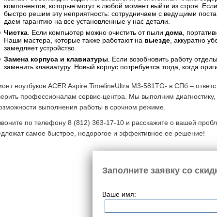
компонентов, которые могут в любой момент выйти из строя. Если
быстро решим эту неприятность: сотрудничаем с ведущими пос
даем гарантию на все установленные у нас детали.
Чистка
. Если компьютер можно очистить от пыли
дома
, портати
Наши мастера, которые также работают на
выезде
, аккуратно уб
замедляет устройство.
Замена корпуса и клавиатуры
. Если возобновить работу отде
заменить клавиатуру. Новый корпус потребуется тогда, когда ор
онт ноутбуков ACER Aspire TimelineUltra M3-581TG- в СПб – ответ
верить профессионалам сервис-центра. Мы выполним диагностику,
возможности выполнения работы в срочном режиме.
воните по телефону 8 (812) 363-17-10 и расскажите о вашей проб
едложат самое быстрое, недорогое и эффективное ее решение!
Заполните заявку со скид
Ваше имя: