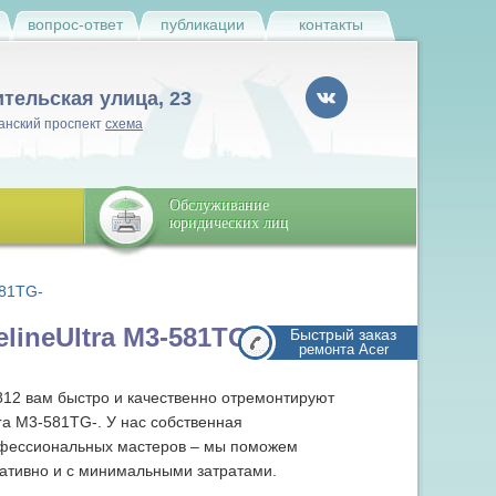
и
вопрос-ответ
публикации
контакты
ительская улица, 23
анский проспект
схема
Обслуживание
юридических лиц
581TG-
lineUltra M3-581TG-
Быстрый заказ
ремонта Acer
812 вам быстро и качественно отремонтируют
tra M3-581TG-. У нас собственная
офессиональных мастеров – мы поможем
ативно и с минимальными затратами.