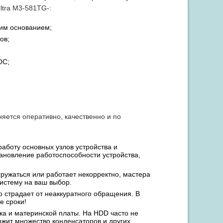
ltra M3-581TG-:
им основанием;
ов;
ОС;
яется оперативно, качественно и по
работу основных узлов устройства и
ановление работоспособности устройства,
гружаться или работает некорректно, мастера
истему на ваш выбор.
о страдает от неаккуратного обращения. В
е сроки!
ска и материнской платы. На HDD часто не
ржит множество конденсаторов и других