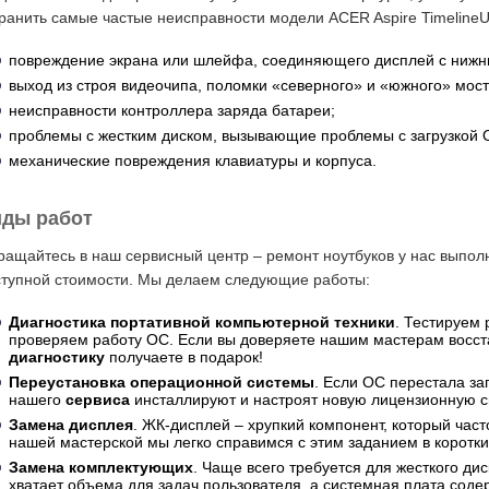
ранить самые частые неисправности модели ACER Aspire TimelineU
повреждение экрана или шлейфа, соединяющего дисплей с нижн
выход из строя видеочипа, поломки «северного» и «южного» мост
неисправности контроллера заряда батареи;
проблемы с жестким диском, вызывающие проблемы с загрузкой 
механические повреждения клавиатуры и корпуса.
ды работ
ащайтесь в наш сервисный центр – ремонт ноутбуков у нас выполн
ступной стоимости. Мы делаем следующие работы:
Диагностика портативной компьютерной техники
. Тестируем 
проверяем работу ОС. Если вы доверяете нашим мастерам восст
диагностику
получаете в подарок!
Переустановка операционной системы
. Если ОС перестала за
нашего
сервиса
инсталлируют и настроят новую лицензионную с
Замена дисплея
. ЖК-дисплей – хрупкий компонент, который част
нашей мастерской мы легко справимся с этим заданием в коротки
Замена комплектующих
. Чаще всего требуется для жесткого ди
хватает объема для задач пользователя, а системная плата соде