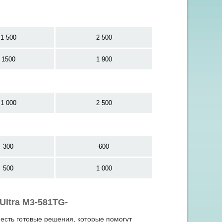
1 500
2 500
1500
1 900
1 000
2 500
300
600
500
1 000
Ultra M3-581TG-
 есть готовые решения, которые помогут