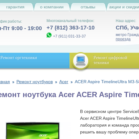
гарантия
о компании
отзывы
акции и скидк
Многоканальный телефон:
Наш адрес:
фик работы:
+7 (812) 363-17-10
СПб
,
Уч
-Пт 9:00 - 19:00
метро Гражд
+7 (911) 031-33-37
проезда
Ремонт оргтехники
Ремонт цифровой
техники
авная
Ремонт ноутбуков
Acer
ACER Aspire TimelineUltra M3-
емонт ноутбука Acer ACER Aspire Time
В сервисном центре Service
Acer ACER Aspire TimelineUl
лаборатория и команда пр
решить вашу проблему опер