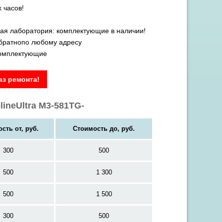
 часов!
ая лаборатория: комплектующие в наличии!
обратнопо любому адресу
комплектующие
з ремонта!
ineUltra M3-581TG-
сть от, руб.
Стоимость до, руб.
300
500
500
1 300
500
1 500
300
500