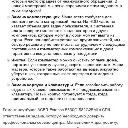
который часто страдает от неаккуратного обращения. В
нашей мастерской мы легко справимся с этим заданием в
короткие сроки!
Замена комплектующих
. Чаще всего требуется для
жесткого диска и материнской платы. На HDD часто не
хватает объема для задач пользователя, а системная
плата содержит множество конденсаторов и других
компонентов, которые могут в любой момент выйти из
строя. Если понадобится установка других запчастей, мы
быстро решим эту неприятность: сотрудничаем с ведущими
поставщиками компьютерных комплектующих и даем
гарантию на все установленные у нас детали.
Чистка
. Если компьютер можно очистить от пыли
дома
,
портативную технику лучше доверить специалистам. Наши
мастера, которые также работают на
выезде
, аккуратно
уберут пыль, которая вызывает перегрев и замедляет
устройство.
Замена корпуса и клавиатуры
. Если возобновить работу
отдельных клавиш невозможно, мы предложим заменить
клавиатуру. Новый корпус потребуется тогда, когда
оригинальный не подлежит восстановлению.
Ремонт ноутбуков ACER Extensa 5630G-582G25Mi в СПб –
ответственная задача, которую необходимо доверить
профессионалам сервис-центра. Мы выполним диагностику,