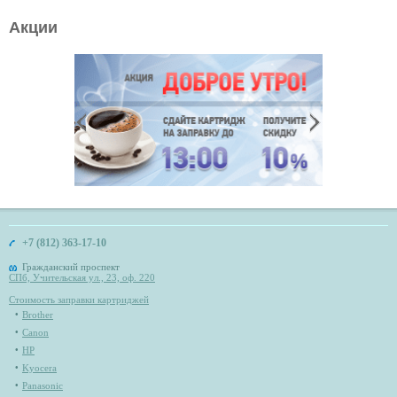
Акции
+7 (812) 363-17-10
Гражданский проспект
СПб, Учительская ул., 23, оф. 220
Стоимость заправки картриджей
Brother
Canon
HP
Kyocera
Panasonic