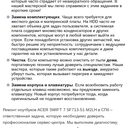
который часто страдает от неаккуратного обращения. В
нашей мастерской мы легко справимся с этим заданием в
короткие сроки!
Замена комплектующих
. Чаще всего требуется для
жесткого диска и материнской платы. На HDD часто не
хватает объема для задач пользователя, а системная
плата содержит множество конденсаторов и других
компонентов, которые могут в любой момент выйти из
строя. Если понадобится установка других запчастей, мы
быстро решим эту неприятность: сотрудничаем с ведущими
поставщиками компьютерных комплектующих и даем
гарантию на все установленные у нас детали.
Чистка
. Если компьютер можно очистить от пыли
дома
,
портативную технику лучше доверить специалистам. Наши
мастера, которые также работают на
выезде
, аккуратно
уберут пыль, которая вызывает перегрев и замедляет
устройство.
Замена корпуса и клавиатуры
. Если возобновить работу
отдельных клавиш невозможно, мы предложим заменить
клавиатуру. Новый корпус потребуется тогда, когда
оригинальный не подлежит восстановлению.
Ремонт ноутбуков ACER SWIFT 7 SF713-51-M2LH в СПб –
ответственная задача, которую необходимо доверить
профессионалам сервис-центра. Мы выполним диагностику,