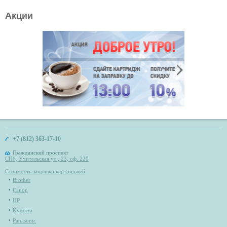
Акции
+7 (812) 363-17-10
Гражданский проспект
СПб, Учительская ул., 23, оф. 220
Стоимость заправки картриджей
Brother
Canon
HP
Kyocera
Panasonic