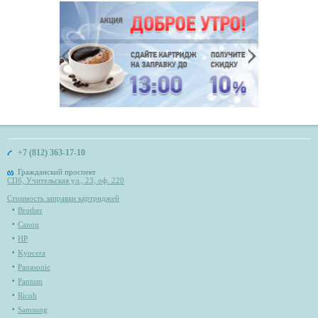
+7 (812) 363-17-10
Гражданский проспект
СПб, Учительская ул., 23, оф. 220
Стоимость заправки картриджей
Brother
Canon
HP
Kyocera
Panasonic
Pantum
Ricoh
Samsung