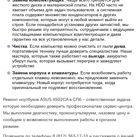
Замена комплектующих
. Чаще всего требуется для
жесткого диска и материнской платы. На HDD часто не
хватает объема для задач пользователя, а системная
плата содержит множество конденсаторов и других
компонентов, которые могут в любой момент выйти из
строя. Если понадобится установка других запчастей, мы
быстро решим эту неприятность: сотрудничаем с ведущими
поставщиками компьютерных комплектующих и даем
гарантию на все установленные у нас детали.
Чистка
. Если компьютер можно очистить от пыли
дома
,
портативную технику лучше доверить специалистам. Наши
мастера, которые также работают на
выезде
, аккуратно
уберут пыль, которая вызывает перегрев и замедляет
устройство.
Замена корпуса и клавиатуры
. Если возобновить работу
отдельных клавиш невозможно, мы предложим заменить
клавиатуру. Новый корпус потребуется тогда, когда
оригинальный не подлежит восстановлению.
Ремонт ноутбуков ASUS X502CA в СПб – ответственная задача,
которую необходимо доверить профессионалам сервис-центра.
Мы выполним диагностику, проконсультируем, назовем цену и
сообщим о возможности выполнения работы в срочном
режиме.
Позвоните по телефону 8 (812) 363-17-10 и расскажите о вашей