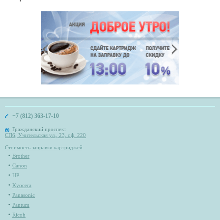
+7 (812) 363-17-10
Гражданский проспект
СПб, Учительская ул., 23, оф. 220
Стоимость заправки картриджей
Brother
Canon
HP
Kyocera
Panasonic
Pantum
Ricoh