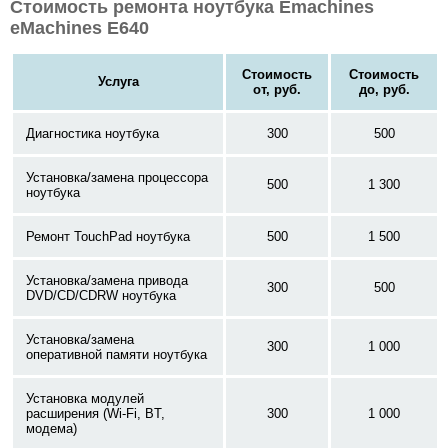
Стоимость ремонта ноутбука Emachines
eMachines E640
Стоимость
Стоимость
Услуга
от, руб.
до, руб.
Диагностика ноутбука
300
500
Установка/замена процессора
500
1 300
ноутбука
Ремонт TouchPad ноутбука
500
1 500
Установка/замена привода
300
500
DVD/CD/CDRW ноутбука
Установка/замена
300
1 000
оперативной памяти ноутбука
Установка модулей
расширения (Wi-Fi, BT,
300
1 000
модема)