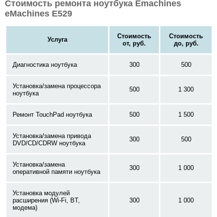
Стоимость ремонта ноутбука Emachines
eMachines E529
Стоимость
Стоимость
Услуга
от, руб.
до, руб.
Диагностика ноутбука
300
500
Установка/замена процессора
500
1 300
ноутбука
Ремонт TouchPad ноутбука
500
1 500
Установка/замена привода
300
500
DVD/CD/CDRW ноутбука
Установка/замена
300
1 000
оперативной памяти ноутбука
Установка модулей
расширения (Wi-Fi, BT,
300
1 000
модема)