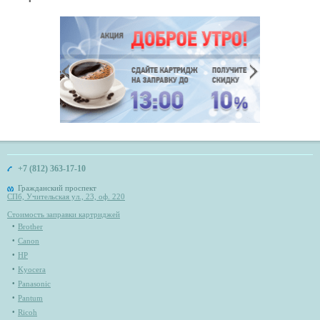
+7 (812) 363-17-10
Гражданский проспект
СПб, Учительская ул., 23, оф. 220
Стоимость заправки картриджей
Brother
Canon
HP
Kyocera
Panasonic
Pantum
Ricoh