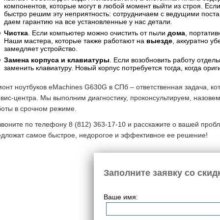
компонентов, которые могут в любой момент выйти из строя. Если
быстро решим эту неприятность: сотрудничаем с ведущими пос
даем гарантию на все установленные у нас детали.
Чистка
. Если компьютер можно очистить от пыли
дома
, портати
Наши мастера, которые также работают на
выезде
, аккуратно уб
замедляет устройство.
Замена корпуса и клавиатуры
. Если возобновить работу отде
заменить клавиатуру. Новый корпус потребуется тогда, когда ор
монт ноутбуков eMachines G630G в СПб – ответственная задача, 
вис-центра. Мы выполним диагностику, проконсультируем, назове
боты в срочном режиме.
воните по телефону 8 (812) 363-17-10 и расскажите о вашей проб
едложат самое быстрое, недорогое и эффективное ее решение!
Заполните заявку со скид
Ваше имя: