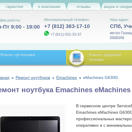
гарантия
о компании
отзывы
акции и скидк
Многоканальный телефон:
Наш адрес:
фик работы:
+7 (812) 363-17-10
СПб
,
Уч
-Пт 9:00 - 19:00
метро Гражд
+7 (911) 031-33-37
проезда
Ремонт оргтехники
Ремонт цифровой
техники
авная
Ремонт ноутбуков
Emachines
eMachines G630G
емонт ноутбука Emachines eMachines
В сервисном центре Service
Emachines eMachines G630G
профессиональных мастеро
оперативно и с минимальны