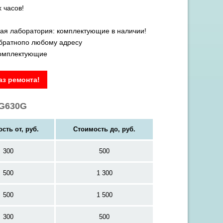
 часов!
ая лаборатория: комплектующие в наличии!
обратнопо любому адресу
комплектующие
з ремонта!
 G630G
сть от, руб.
Стоимость до, руб.
300
500
500
1 300
500
1 500
300
500