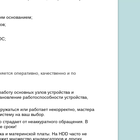
им основанием;
ов;
ОС;
яется оперативно, качественно и по
работу основных узлов устройства и
ановление работоспособности устройства,
гружаться или работает некорректно, мастера
истему на ваш выбор.
о страдает от неаккуратного обращения. В
е сроки!
ска и материнской платы. На HDD часто не
ржит множество конденсаторов и других