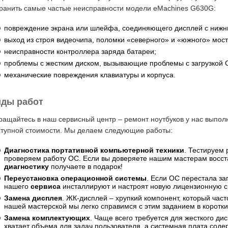
транить самые частые неисправности модели eMachines G630G:
повреждение экрана или шлейфа, соединяющего дисплей с нижн
выход из строя видеочипа, поломки «северного» и «южного» мост
неисправности контроллера заряда батареи;
проблемы с жестким диском, вызывающие проблемы с загрузкой 
механические повреждения клавиатуры и корпуса.
ды работ
ащайтесь в наш сервисный центр – ремонт ноутбуков у нас выполн
ступной стоимости. Мы делаем следующие работы:
Диагностика портативной компьютерной техники
. Тестируем 
проверяем работу ОС. Если вы доверяете нашим мастерам восст
диагностику
получаете в подарок!
Переустановка операционной системы
. Если ОС перестала за
нашего
сервиса
инсталлируют и настроят новую лицензионную с
Замена дисплея
. ЖК-дисплей – хрупкий компонент, который част
нашей мастерской мы легко справимся с этим заданием в коротки
Замена комплектующих
. Чаще всего требуется для жесткого ди
хватает объема для задач пользователя, а системная плата соде