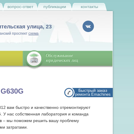
и
вопрос-ответ
публикации
контакты
ительская улица, 23
анский проспект
схема
Обслуживание
юридических лиц
 G630G
Быстрый заказ
ремонта Emachines
812 вам быстро и качественно отремонтируют
. У нас собственная лаборатория и команда
в – мы поможем решить вашу проблему
ми затратами.