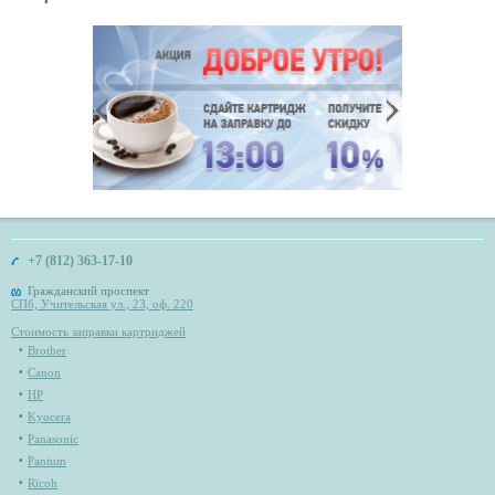
+7 (812) 363-17-10
Гражданский проспект
СПб, Учительская ул., 23, оф. 220
Стоимость заправки картриджей
Brother
Canon
HP
Kyocera
Panasonic
Pantum
Ricoh