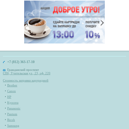
+7 (812) 363-17-10
Гражданский проспект
СПб, Учительская ул., 23, оф. 220
Стоимость заправки картриджей
Brother
Canon
HP
Kyocera
Panasonic
Pantum
Ricoh
Samsung