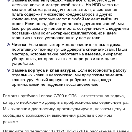
Замена комплектующих
. Чаще всего требуется для
жесткого диска и материнской платы. На HDD часто не
хватает объема для задач пользователя, а системная
плата содержит множество конденсаторов и других
компонентов, которые могут в любой момент выйти из
строя. Если понадобится установка других запчастей, мы
быстро решим эту неприятность: сотрудничаем с ведущими
поставщиками компьютерных комплектующих и даем
гарантию на все установленные у нас детали.
Чистка
. Если компьютер можно очистить от пыли
дома
,
портативную технику лучше доверить специалистам. Наши
мастера, которые также работают на
выезде
, аккуратно
уберут пыль, которая вызывает перегрев и замедляет
устройство.
Замена корпуса и клавиатуры
. Если возобновить работу
отдельных клавиш невозможно, мы предложим заменить
клавиатуру. Новый корпус потребуется тогда, когда
оригинальный не подлежит восстановлению.
Ремонт ноутбуков Lenovo G700 в СПб – ответственная задача,
которую необходимо доверить профессионалам сервис-центра.
Мы выполним диагностику, проконсультируем, назовем цену и
сообщим о возможности выполнения работы в срочном
режиме.
Позвоните по телефону 8 (812) 363-17-10 и расскажите о вашей