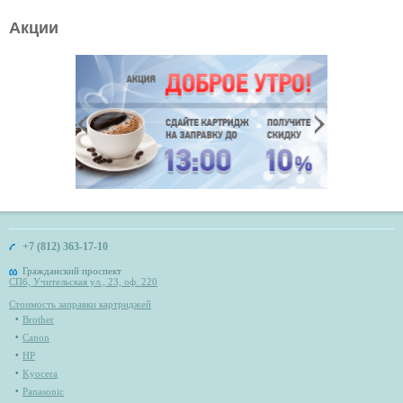
Акции
+7 (812) 363-17-10
Гражданский проспект
СПб, Учительская ул., 23, оф. 220
Стоимость заправки картриджей
Brother
Canon
HP
Kyocera
Panasonic