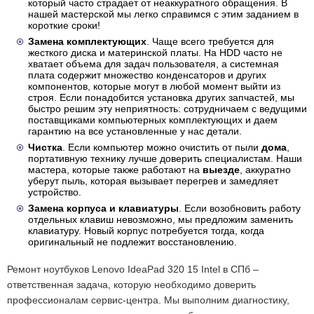
который часто страдает от неаккуратного обращения. В
нашей мастерской мы легко справимся с этим заданием в
короткие сроки!
Замена комплектующих
. Чаще всего требуется для
жесткого диска и материнской платы. На HDD часто не
хватает объема для задач пользователя, а системная
плата содержит множество конденсаторов и других
компонентов, которые могут в любой момент выйти из
строя. Если понадобится установка других запчастей, мы
быстро решим эту неприятность: сотрудничаем с ведущими
поставщиками компьютерных комплектующих и даем
гарантию на все установленные у нас детали.
Чистка
. Если компьютер можно очистить от пыли
дома
,
портативную технику лучше доверить специалистам. Наши
мастера, которые также работают на
выезде
, аккуратно
уберут пыль, которая вызывает перегрев и замедляет
устройство.
Замена корпуса и клавиатуры
. Если возобновить работу
отдельных клавиш невозможно, мы предложим заменить
клавиатуру. Новый корпус потребуется тогда, когда
оригинальный не подлежит восстановлению.
Ремонт ноутбуков Lenovo IdeaPad 320 15 Intel в СПб –
ответственная задача, которую необходимо доверить
профессионалам сервис-центра. Мы выполним диагностику,