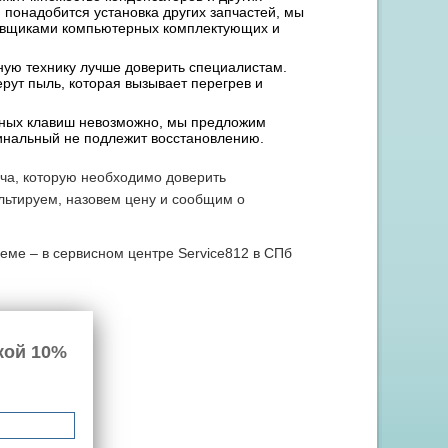
 понадобится установка других запчастей, мы
тавщиками компьютерных комплектующих и
вную технику лучше доверить специалистам.
ерут пыль, которая вызывает перегрев и
льных клавиш невозможно, мы предложим
игинальный не подлежит восстановлению.
ача, которую необходимо доверить
льтируем, назовем цену и сообщим о
леме – в сервисном центре Service812 в СПб
кой 10%