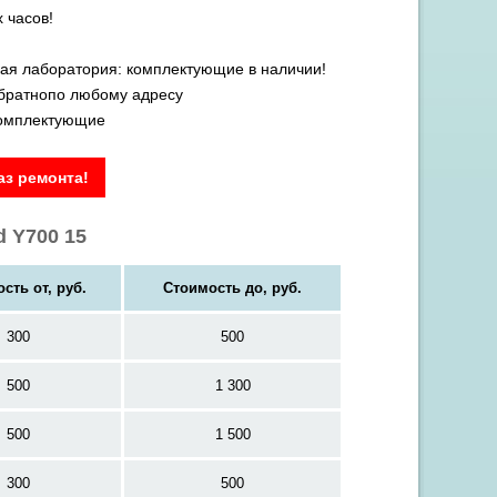
 часов!
ая лаборатория: комплектующие в наличии!
обратнопо любому адресу
комплектующие
з ремонта!
 Y700 15
сть от, руб.
Стоимость до, руб.
300
500
500
1 300
500
1 500
300
500