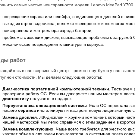
ранить самые частые неисправности модели Lenovo IdeaPad Y700 
повреждение экрана или шлейфа, соединяющего дисплей с нижн
выход из строя видеочипа, поломки «северного» и «южного» мост
неисправности контроллера заряда батареи;
проблемы с жестким диском, вызывающие проблемы с загрузкой 
механические повреждения клавиатуры и корпуса.
ды работ
ащайтесь в наш сервисный центр – ремонт ноутбуков у нас выполн
ступной стоимости. Мы делаем следующие работы:
Диагностика портативной компьютерной техники
. Тестируем 
проверяем работу ОС. Если вы доверяете нашим мастерам восст
диагностику
получаете в подарок!
Переустановка операционной системы
. Если ОС перестала за
нашего
сервиса
инсталлируют и настроят новую лицензионную с
Замена дисплея
. ЖК-дисплей – хрупкий компонент, который част
нашей мастерской мы легко справимся с этим заданием в коротки
Замена комплектующих
. Чаще всего требуется для жесткого ди
хватает объема для задач пользователя, а системная плата соде