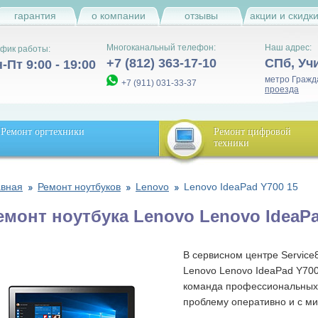
гарантия
о компании
отзывы
акции и скидк
Многоканальный телефон:
Наш адрес:
фик работы:
+7 (812) 363-17-10
СПб
,
Уч
-Пт 9:00 - 19:00
метро Гражд
+7 (911) 031-33-37
проезда
Ремонт оргтехники
Ремонт цифровой
техники
авная
Ремонт ноутбуков
Lenovo
Lenovo IdeaPad Y700 15
емонт ноутбука Lenovo Lenovo IdeaPa
В сервисном центре Service
Lenovo Lenovo IdeaPad Y700
команда профессиональных
проблему оперативно и с м