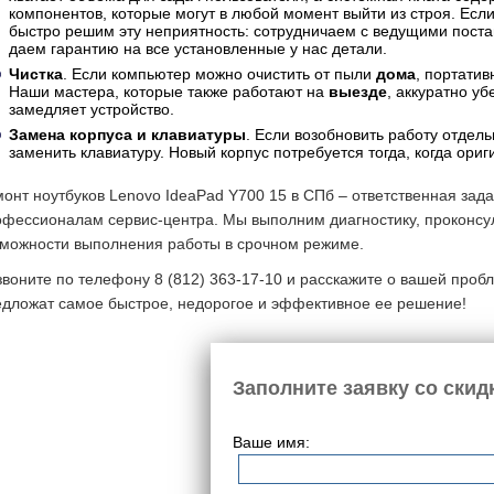
компонентов, которые могут в любой момент выйти из строя. Если
быстро решим эту неприятность: сотрудничаем с ведущими пос
даем гарантию на все установленные у нас детали.
Чистка
. Если компьютер можно очистить от пыли
дома
, портати
Наши мастера, которые также работают на
выезде
, аккуратно уб
замедляет устройство.
Замена корпуса и клавиатуры
. Если возобновить работу отде
заменить клавиатуру. Новый корпус потребуется тогда, когда ор
онт ноутбуков Lenovo IdeaPad Y700 15 в СПб – ответственная зад
офессионалам сервис-центра. Мы выполним диагностику, проконсу
зможности выполнения работы в срочном режиме.
воните по телефону 8 (812) 363-17-10 и расскажите о вашей проб
едложат самое быстрое, недорогое и эффективное ее решение!
Заполните заявку со скид
Ваше имя: