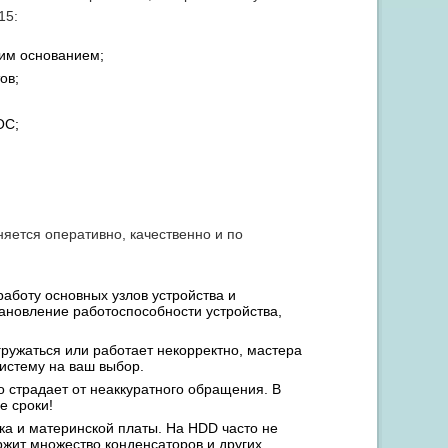
15:
им основанием;
ов;
ОС;
яется оперативно, качественно и по
работу основных узлов устройства и
ановление работоспособности устройства,
гружаться или работает некорректно, мастера
истему на ваш выбор.
о страдает от неаккуратного обращения. В
е сроки!
ска и материнской платы. На HDD часто не
ржит множество конденсаторов и других