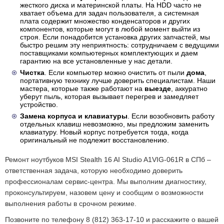
жесткого диска и материнской платы. На HDD часто не
хватает объема для задач пользователя, а системная
плата содержит множество конденсаторов и других
компонентов, которые могут в любой момент выйти из
строя. Если понадобится установка других запчастей, мы
быстро решим эту неприятность: сотрудничаем с ведущими
поставщиками компьютерных комплектующих и даем
гарантию на все установленные у нас детали.
Чистка
. Если компьютер можно очистить от пыли
дома
,
портативную технику лучше доверить специалистам. Наши
мастера, которые также работают на
выезде
, аккуратно
уберут пыль, которая вызывает перегрев и замедляет
устройство.
Замена корпуса и клавиатуры
. Если возобновить работу
отдельных клавиш невозможно, мы предложим заменить
клавиатуру. Новый корпус потребуется тогда, когда
оригинальный не подлежит восстановлению.
Ремонт ноутбуков MSI Stealth 16 AI Studio A1VIG-061R в СПб –
ответственная задача, которую необходимо доверить
профессионалам сервис-центра. Мы выполним диагностику,
проконсультируем, назовем цену и сообщим о возможности
выполнения работы в срочном режиме.
Позвоните по телефону 8 (812) 363-17-10 и расскажите о вашей