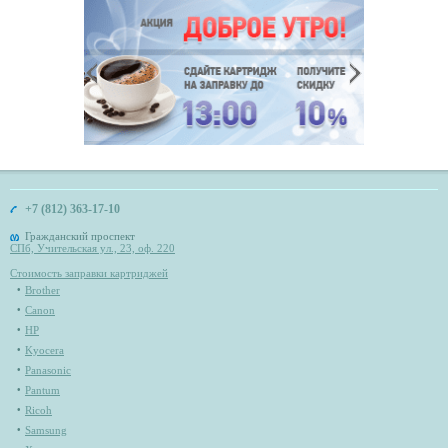
+7 (812) 363-17-10
Гражданский проспект
СПб, Учительская ул., 23, оф. 220
Стоимость заправки картриджей
Brother
Canon
HP
Kyocera
Panasonic
Pantum
Ricoh
Samsung