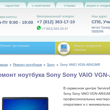
гарантия
о компании
отзывы
акции и скидк
Многоканальный телефон:
Наш адрес:
фик работы:
+7 (812) 363-17-10
СПб
,
Уч
-Пт 9:00 - 19:00
метро Гражд
+7 (911) 031-33-37
проезда
Ремонт оргтехники
Ремонт цифровой
техники
авная
Ремонт ноутбуков
Sony
Sony VAIO VGN-AR41MR
емонт ноутбука Sony Sony VAIO VGN
В сервисном центре Service
Sony Sony VAIO VGN-AR41MR
профессиональных мастеро
оперативно и с минимальны