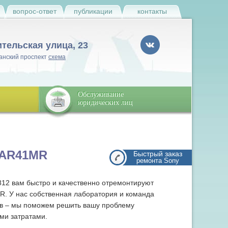
и
вопрос-ответ
публикации
контакты
ительская улица, 23
анский проспект
схема
Обслуживание
юридических лиц
-AR41MR
Быстрый заказ
ремонта Sony
812 вам быстро и качественно отремонтируют
. У нас собственная лаборатория и команда
в – мы поможем решить вашу проблему
ми затратами.