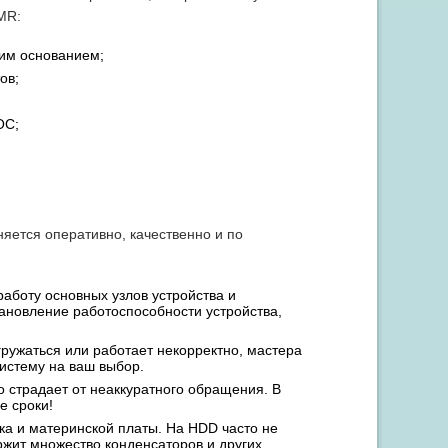
MR:
им основанием;
ов;
ОС;
яется оперативно, качественно и по
работу основных узлов устройства и
ановление работоспособности устройства,
гружаться или работает некорректно, мастера
истему на ваш выбор.
о страдает от неаккуратного обращения. В
е сроки!
ска и материнской платы. На HDD часто не
ржит множество конденсаторов и других