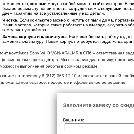
компонентов, которые могут в любой момент выйти из строя. Если
быстро решим эту неприятность: сотрудничаем с ведущими пос
даем гарантию на все установленные у нас детали.
Чистка
. Если компьютер можно очистить от пыли
дома
, портати
Наши мастера, которые также работают на
выезде
, аккуратно уб
замедляет устройство.
Замена корпуса и клавиатуры
. Если возобновить работу отде
заменить клавиатуру. Новый корпус потребуется тогда, когда ор
монт ноутбуков Sony VAIO VGN-AR41MR в СПб – ответственная зад
офессионалам сервис-центра. Мы выполним диагностику, проконсу
зможности выполнения работы в срочном режиме.
воните по телефону 8 (812) 363-17-10 и расскажите о вашей проб
едложат самое быстрое, недорогое и эффективное ее решение!
Заполните заявку со скид
Ваше имя: