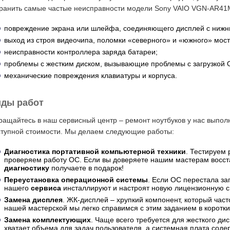
транить самые частые неисправности модели Sony VAIO VGN-AR41
повреждение экрана или шлейфа, соединяющего дисплей с нижн
выход из строя видеочипа, поломки «северного» и «южного» мост
неисправности контроллера заряда батареи;
проблемы с жестким диском, вызывающие проблемы с загрузкой 
механические повреждения клавиатуры и корпуса.
ды работ
ащайтесь в наш сервисный центр – ремонт ноутбуков у нас выполн
ступной стоимости. Мы делаем следующие работы:
Диагностика портативной компьютерной техники
. Тестируем 
проверяем работу ОС. Если вы доверяете нашим мастерам восст
диагностику
получаете в подарок!
Переустановка операционной системы
. Если ОС перестала за
нашего
сервиса
инсталлируют и настроят новую лицензионную с
Замена дисплея
. ЖК-дисплей – хрупкий компонент, который част
нашей мастерской мы легко справимся с этим заданием в коротки
Замена комплектующих
. Чаще всего требуется для жесткого ди
хватает объема для задач пользователя, а системная плата соде