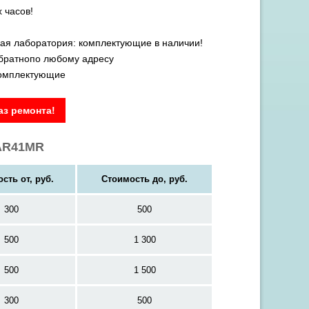
 часов!
ая лаборатория: комплектующие в наличии!
обратнопо любому адресу
комплектующие
з ремонта!
-AR41MR
сть от, руб.
Стоимость до, руб.
300
500
500
1 300
500
1 500
300
500