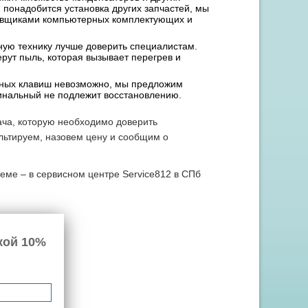
 понадобится установка других запчастей, мы
тавщиками компьютерных комплектующих и
вную технику лучше доверить специалистам.
ерут пыль, которая вызывает перегрев и
льных клавиш невозможно, мы предложим
игинальный не подлежит восстановлению.
ача, которую необходимо доверить
льтируем, назовем цену и сообщим о
леме – в сервисном центре Service812 в СПб
кой 10%