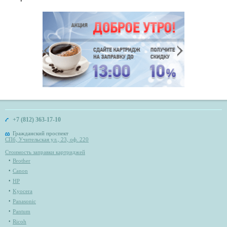
+7 (812) 363-17-10
Гражданский проспект
СПб, Учительская ул., 23, оф. 220
Стоимость заправки картриджей
Brother
Canon
HP
Kyocera
Panasonic
Pantum
Ricoh