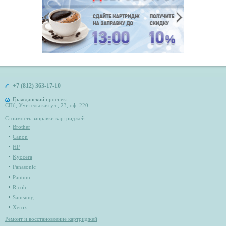
+7 (812) 363-17-10
Гражданский проспект
СПб, Учительская ул., 23, оф. 220
Стоимость заправки картриджей
Brother
Canon
HP
Kyocera
Panasonic
Pantum
Ricoh
Samsung
Xerox
Ремонт и восстановление картриджей