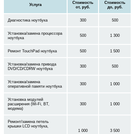
Стоимость
Стоимость
Услуга
от, руб.
до, руб.
Диагностика ноутбука
300
500
Установка/замена процессора
500
1 300
ноутбука
Ремонт TouchPad ноутбука
500
1 500
Установка/замена привода
300
500
DVD/CD/CDRW ноутбука
Установка/замена
300
1 000
оперативной памяти ноутбука
Установка модулей
расширения (Wi-Fi, BT,
300
1 000
модема)
Ремонт/замена петель
крышки LCD ноутбука,
1 000
3 500