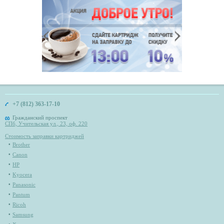
+7 (812) 363-17-10
Гражданский проспект
СПб, Учительская ул., 23, оф. 220
Стоимость заправки картриджей
Brother
Canon
HP
Kyocera
Panasonic
Pantum
Ricoh
Samsung